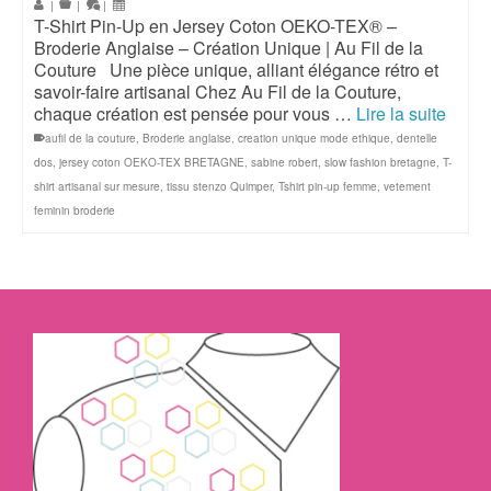
|
|
|
T-Shirt Pin-Up en Jersey Coton OEKO-TEX® –
Broderie Anglaise – Création Unique | Au Fil de la
Couture Une pièce unique, alliant élégance rétro et
savoir-faire artisanal Chez Au Fil de la Couture,
chaque création est pensée pour vous …
Lire la suite
aufil de la couture
,
Broderie anglaise
,
creation unique mode ethique
,
dentelle
dos
,
jersey coton OEKO-TEX BRETAGNE
,
sabine robert
,
slow fashion bretagne
,
T-
shirt artisanal sur mesure
,
tissu stenzo Quimper
,
Tshirt pin-up femme
,
vetement
feminin broderie