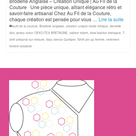
Broderie Anglaise – Création Unique | Au Fil de la
Couture Une pièce unique, alliant élégance rétro et
savoir-faire artisanal Chez Au Fil de la Couture,
chaque création est pensée pour vous …
Lire la suite
aufil de la couture
,
Broderie anglaise
,
creation unique mode ethique
,
dentelle
dos
,
jersey coton OEKO-TEX BRETAGNE
,
sabine robert
,
slow fashion bretagne
,
T-
shirt artisanal sur mesure
,
tissu stenzo Quimper
,
Tshirt pin-up femme
,
vetement
feminin broderie