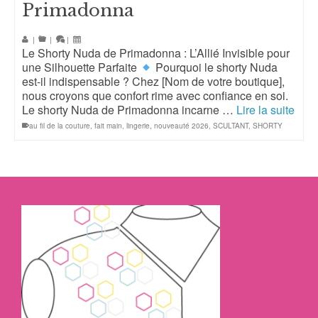
Primadonna
|
|
|
Le Shorty Nuda de Primadonna : L’Allié Invisible pour
une Silhouette Parfaite
Pourquoi le shorty Nuda
est-il indispensable ? Chez [Nom de votre boutique],
nous croyons que confort rime avec confiance en soi.
Le shorty Nuda de Primadonna incarne …
Lire la suite
au fil de la couture
,
fait main
,
lingerie
,
nouveauté 2026
,
SCULTANT
,
SHORTY