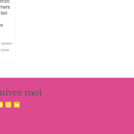
tenzo
hers
fait-
de
s
,
creation
é 2026
,
suivez moi
Facebook
Instagram
LinkedIn