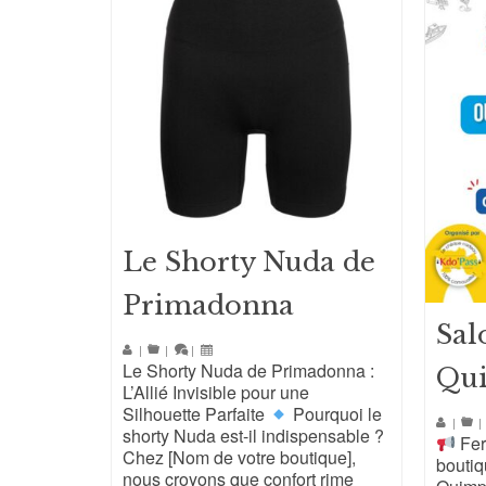
Le Shorty Nuda de
Primadonna
Sal
|
|
|
Le Shorty Nuda de Primadonna :
Qu
L’Allié Invisible pour une
Silhouette Parfaite
Pourquoi le
|
|
shorty Nuda est-il indispensable ?
Fer
Chez [Nom de votre boutique],
bouti
nous croyons que confort rime