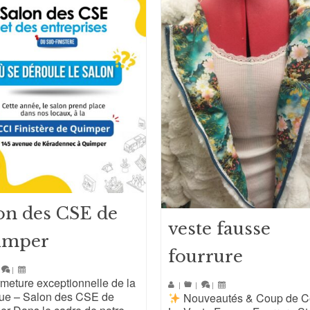
on des CSE de
veste fausse
imper
fourrure
|
meture exceptionnelle de la
|
|
|
que – Salon des CSE de
Nouveautés & Coup de C