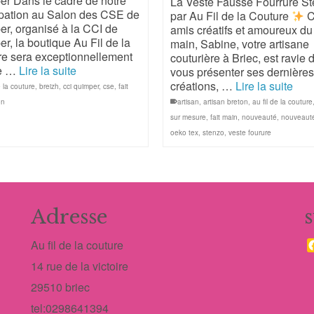
r Dans le cadre de notre
La Veste Fausse Fourrure S
ipation au Salon des CSE de
par Au Fil de la Couture
C
r, organisé à la CCI de
amis créatifs et amoureux du 
r, la boutique Au Fil de la
main, Sabine, votre artisane
e sera exceptionnellement
couturière à Briec, est ravie 
e …
Lire la suite
vous présenter ses dernière
créations, …
Lire la suite
e la couture
,
breizh
,
cci quimper
,
cse
,
fait
on
artisan
,
artisan breton
,
au fil de la couture
sur mesure
,
fait main
,
nouveauté
,
nouveaut
oeko tex
,
stenzo
,
veste fourure
Adresse
Au fil de la couture
14 rue de la victoire
29510 briec
tel:0298641394