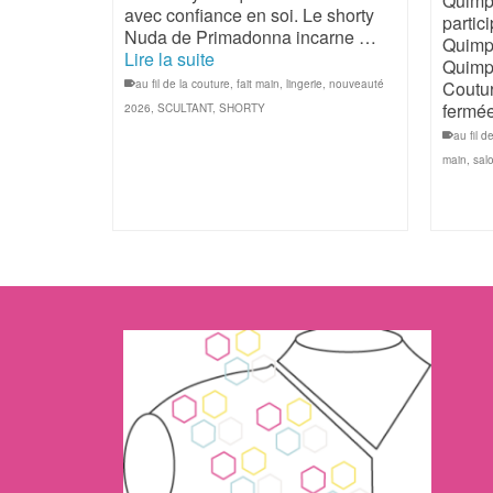
Quimpe
avec confiance en soi. Le shorty
partic
Nuda de Primadonna incarne …
Quimpe
Lire la suite
Quimpe
Coutur
au fil de la couture
,
fait main
,
lingerie
,
nouveauté
fermé
2026
,
SCULTANT
,
SHORTY
au fil d
main
,
sal