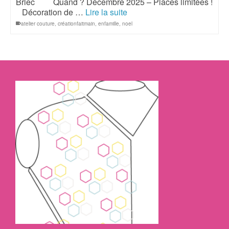
Briec Quand ? Décembre 2025 – Places limitées !
Décoration de …
Lire la suite
atelier couture
,
créationfaitmain
,
enfamille
,
noel