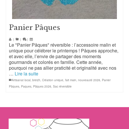
Panier Pâques
|
|
|
Le "Panier Pâques" réversible : l’accessoire malin et
unique pour célébrer le printemps ! Pâques approche,
et avec elle, l’envie de partager des moments
gourmands et colorés en famille. Cette année,
pourquoi ne pas allier praticité et originalité avec nos
…
Lire la suite
Artisanat local
,
breizh
,
Création unique
,
fait main
,
nouveauté 2026
,
Panier
Pâques
,
Paques
,
Pâques 2026
,
Sac réversible